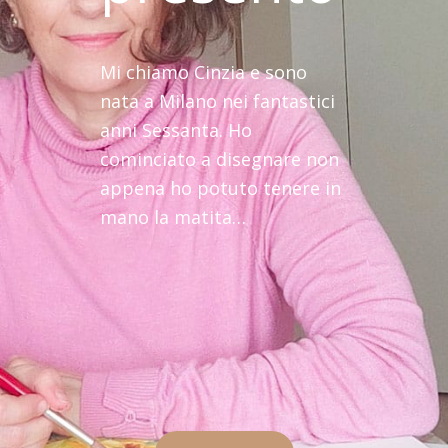
Mi chiamo Cinzia e sono
nata a Milano nei fantastici
anni Sessanta. Ho
cominciato a disegnare non
appena ho potuto tenere in
mano la matita…