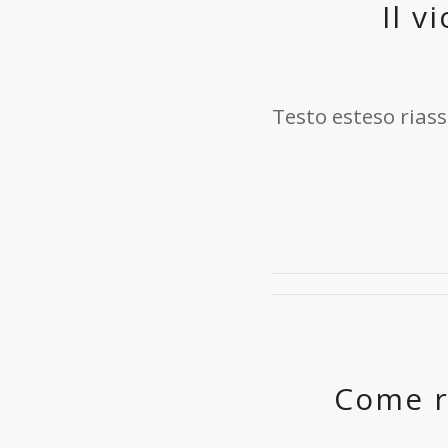
Il v
Testo esteso riass
Come re