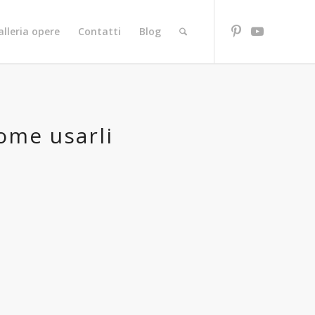
alleria opere
Contatti
Blog
ome usarli