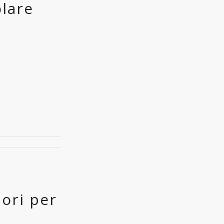
olare
lori per