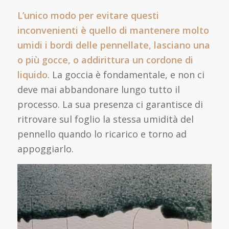
L’unico modo per evitare questi
inconvenienti è quello di mantenere molto
umidi i bordi delle pennellate, lasciano una
o più gocce, o addirittura un cordone di
liquido
. La goccia è fondamentale, e non ci
deve mai abbandonare lungo tutto il
processo. La sua presenza ci garantisce di
ritrovare sul foglio la stessa umidità del
pennello quando lo ricarico e torno ad
appoggiarlo.